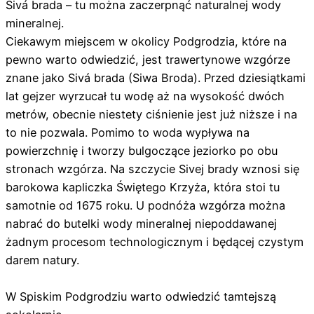
Sivá brada – tu można zaczerpnąć naturalnej wody
mineralnej.
Ciekawym miejscem w okolicy Podgrodzia, które na
pewno warto odwiedzić, jest trawertynowe wzgórze
znane jako Sivá brada (Siwa Broda). Przed dziesiątkami
lat gejzer wyrzucał tu wodę aż na wysokość dwóch
metrów, obecnie niestety ciśnienie jest już niższe i na
to nie pozwala. Pomimo to woda wypływa na
powierzchnię i tworzy bulgoczące jeziorko po obu
stronach wzgórza. Na szczycie Sivej brady wznosi się
barokowa kapliczka Świętego Krzyża, która stoi tu
samotnie od 1675 roku. U podnóża wzgórza można
nabrać do butelki wody mineralnej niepoddawanej
żadnym procesom technologicznym i będącej czystym
darem natury.
W Spiskim Podgrodziu warto odwiedzić tamtejszą