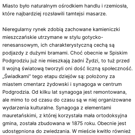
Miasto było naturalnym ośrodkiem handlu i rzemiosła,
które najbardziej rozsławili tamtejsi masarze.
Nieregularny rynek zdobią zachowane kamieniczki
mieszczańskie utrzymane w stylu gotycko-
renesansowym, ich charakterystyczną cechą są
podjazdy z dużymi bramami. Choć obecnie w Spiskim
Podgrodziu już nie mieszkają żadni Żydzi, to tuż przed
II wojną światową tworzyli oni dość liczną społeczność.
„Świadkami“ tego etapu dziejów są: położony za
miastem cmentarz żydowski i synagoga w centrum
Podgrodzia. Od kilku lat synagoga jest remontowana,
ale mimo to od czasu do czasu są w niej organizowane
wydarzenia kulturalne. Synagoga z elementami
mauretańskimi, z której korzystała mała ortodoksyjna
gmina, została zbudowana w 1875 roku. Obecnie jest
udostępniona do zwiedzania. W mieście kwitło również